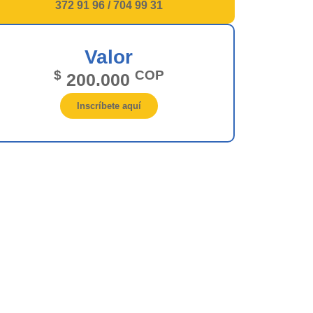
372 91 96 / 704 99 31
Valor
$
COP
200.000
Inscríbete aquí