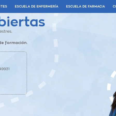
NTES
ESCUELA DE ENFERMERÍA
ESCUELA DE FARMACIA
C
biertas
estres.
de formación.
049931