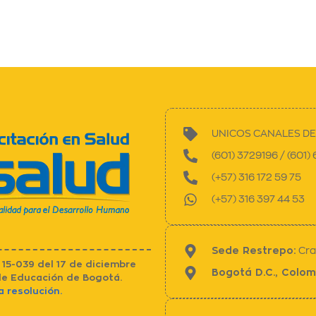
UNICOS CANALES D
(601) 3729196 / (601)
(+57) 316 172 59 75
(+57) 316 397 44 53
Sede Restrepo:
Cra 
15-039 del 17 de diciembre
Bogotá D.C., Colom
 de Educación de Bogotá.
a resolución.