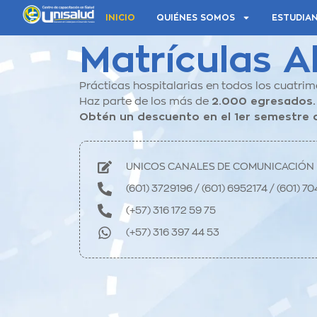
INICIO
QUIÉNES SOMOS
ESTUDIA
Matrículas A
Prácticas hospitalarias en todos los cuatrim
Haz parte de los más de
2.000 egresados.
Obtén un descuento en el 1er semestre 
UNICOS CANALES DE COMUNICACIÓN
(601) 3729196 / (601) 6952174 / (601) 7
(+57) 316 172 59 75
(+57) 316 397 44 53