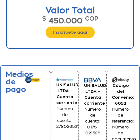
Valor Total
$
COP
450.000
Inscríbete aquí
Medios
de
UNISALUD
UNISALUD
Código
pago
LTDA –
LTDA –
del
Cuenta
Cuenta
Convenio:
corriente
corriente
6052
Número
Número
Número
de
de
de
cuenta:
cuenta:
referencia:
278026521
0175-
Número
021526
de
documento