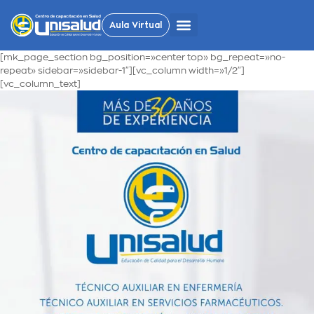
Aula Virtual
[mk_page_section bg_position=»center top» bg_repeat=»no-
repeat» sidebar=»sidebar-1″][vc_column width=»1/2″]
[vc_column_text]